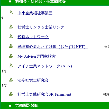
■ 勉強会・研究会・任意団体等
中小企業福祉事業団
す。
社労士リンク＆士業リンク
税務ネットワーク
経理初心者おたすけ帳（おたすけNET）
全国
My-Adviser専門家検索
アイチ士業ネットワーク (ASN)
ます。
法令社労士研究会
ます。
社労士実践研究会SR-Farmanent
管理人主
■ 労働問題関係