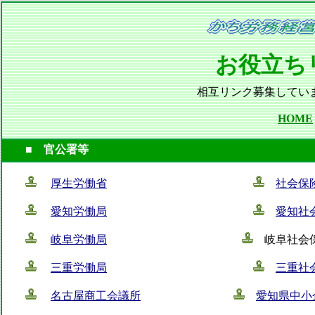
お役立ち
相互リンク募集して
HOME
■ 官公署等
厚生労働省
社会保
愛知労働局
愛知社
岐阜労働局
岐阜
三重労働局
三重社
名古屋商工会議所
愛知県中小