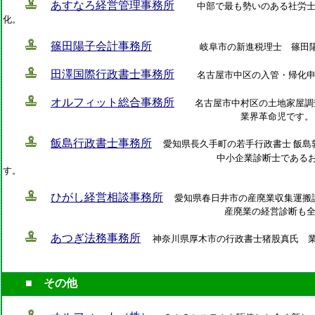
あすなろ経営管理事務所
中部で最も勢いのある社労
化。
篠田陽子会計事務所
岐阜市の新進税理士 篠田
田澤国際行政書士事務所
名古屋市中区の入管・帰化申
オルフィット総合事務所
名古屋市中村区の土地家屋調査
業界革命児です。
飯島行政書士事務所
愛知県長久手町の若手行政書士 飯
中小企業診断士である
す。
ひがし経営相談事務所
愛知県春日井市の産廃業収集運搬
産廃業の経営診断も全てお任せで
あつぎ法務事務所
神奈川県厚木市の行政書士猪股真氏 業
■ その他