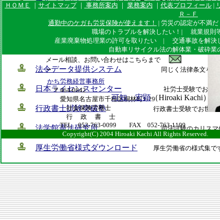
オルフィット（株）
ＧＩＳシステムを駆使した全く新し
ＨＯＭＥ
｜
サイトマップ
｜
事務所案内
｜
業務案内
｜
代表プロフィール
|
用を！
Ｒ－Ｆ
通勤中のケガも労災保険が使えます！
| 労災の認定が不満
(株)セルズ
社労士支援ソフト制作販売会社です。社
職場のトラブルを解決したい！| 就業規則
産業廃棄物処理業の許可を取りたい | 交通事故を解決し
法 庫
自動車リサイクル法の解体業・破砕業
法律条文を調べる際にお世
メール相談、お問い合わせはこちらまで
→
法令データ提供システム
同じく法律条文を
かち労務経営事務所
日本ライセンスセンター
社労士受験でお世話になり
〒464-0842
可知 宏顕
（Hiroaki Kachi）
愛知県名古屋市千種区桐林町1-29
行政書士試験突破塾
社会保険労務士
行政書士受験でお世話
行 政 書 士
TEL 052-763-0099 FAX 052-763-1199
法学館憲法研究所
司法試験のカリスマ
Copyright(C) 2004 Hiroaki Kachi All Right
厚生労働省様式ダウンロード
厚生労働省の様式集で